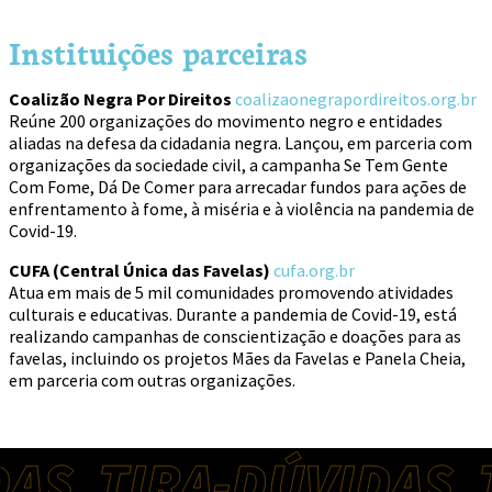
Instituições parceiras
Giselle Beiguelman
Coalizão Negra Por Direitos
coalizaonegrapordireitos.org.br
Maíra Erlich
Reúne 200 organizações do movimento negro e entidades
aliadas na defesa da cidadania negra. Lançou, em parceria com
organizações da sociedade civil, a campanha Se Tem Gente
Com Fome, Dá De Comer para arrecadar fundos para ações de
enfrentamento à fome, à miséria e à violência na pandemia de
Covid-19.
CUFA (Central Única das Favelas)
cufa.org.br
Atua em mais de 5 mil comunidades promovendo atividades
Paulo Moreira
culturais e educativas. Durante a pandemia de Covid-19, está
Gustavo Speridião
realizando campanhas de conscientização e doações para as
favelas, incluindo os projetos Mães da Favelas e Panela Cheia,
em parceria com outras organizações.
Lalo de Almeida