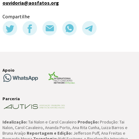
ouvidoria@aosfatos.org
Compartilhe
Paulo Moreira
Apoio
Renata Felinto
Parceria
Nay Jinknss
Idealização:
Tai Nalon e Carol Cavaleiro
Produção:
Produção: Tai
Nalon, Carol Cavaleiro, Ananda Porto, Ana Rita Cunha, Luiza Barros e
João Montanaro
Bruna Araújo
Reportagem e Edição:
Jefferson Puff, Ana Freitas e
Bernardo Moura
Tecnologia:
NaN Systems e Parafernália Interativa